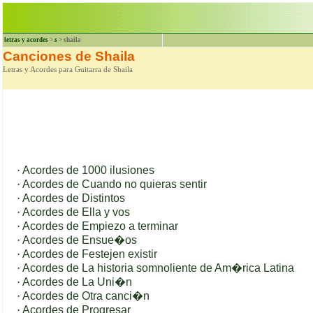
letras y acordes
>
s
> shaila
Canciones de Shaila
Letras y Acordes para Guitarra de Shaila
·
Acordes de 1000 ilusiones
·
Acordes de Cuando no quieras sentir
·
Acordes de Distintos
·
Acordes de Ella y vos
·
Acordes de Empiezo a terminar
·
Acordes de Ensue�os
·
Acordes de Festejen existir
·
Acordes de La historia somnoliente de Am�rica Latina
·
Acordes de La Uni�n
·
Acordes de Otra canci�n
·
Acordes de Progresar