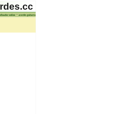
rdes.cc
·
afinador online
acordes guitarra