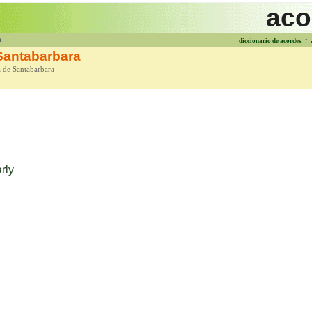
aco
·
a
diccionario de acordes
Santabarbara
a de Santabarbara
rly