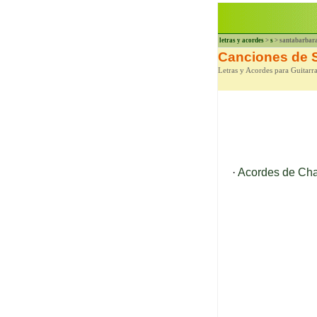
letras y acordes
>
s
> santabarbar
Canciones de 
Letras y Acordes para Guitarr
·
Acordes de Cha