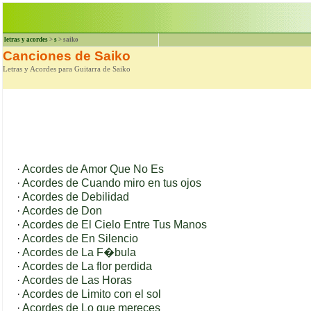
letras y acordes
>
s
> saiko
Canciones de Saiko
Letras y Acordes para Guitarra de Saiko
·
Acordes de Amor Que No Es
·
Acordes de Cuando miro en tus ojos
·
Acordes de Debilidad
·
Acordes de Don
·
Acordes de El Cielo Entre Tus Manos
·
Acordes de En Silencio
·
Acordes de La F�bula
·
Acordes de La flor perdida
·
Acordes de Las Horas
·
Acordes de Limito con el sol
·
Acordes de Lo que mereces