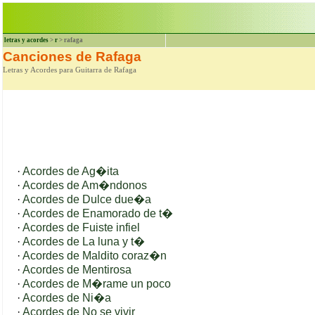
letras y acordes
>
r
> rafaga
Canciones de Rafaga
Letras y Acordes para Guitarra de Rafaga
·
Acordes de Ag�ita
·
Acordes de Am�ndonos
·
Acordes de Dulce due�a
·
Acordes de Enamorado de t�
·
Acordes de Fuiste infiel
·
Acordes de La luna y t�
·
Acordes de Maldito coraz�n
·
Acordes de Mentirosa
·
Acordes de M�rame un poco
·
Acordes de Ni�a
·
Acordes de No se vivir