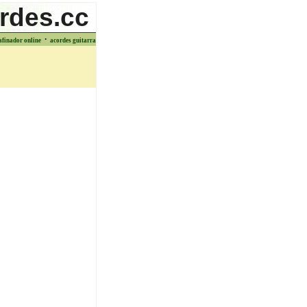
rdes.cc
·
afinador online
acordes guitarra