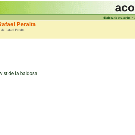
aco
·
a
diccionario de acordes
afael Peralta
 de Rafael Peralta
wist de la baldosa