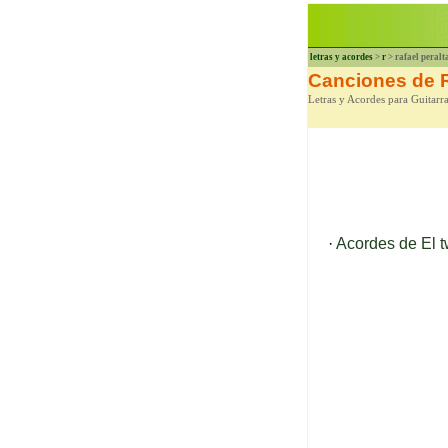
letras y acordes
>
r
> rafael peralt
Canciones de R
Letras y Acordes para Guitarra
·
Acordes de El t