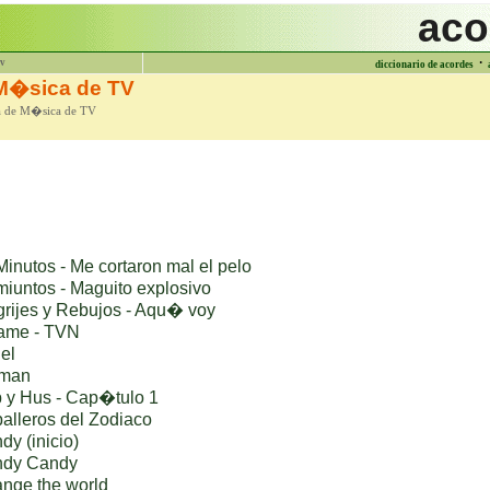
aco
·
tv
diccionario de acordes
M�sica de TV
ra de M�sica de TV
inutos - Me cortaron mal el pelo
iuntos - Maguito explosivo
grijes y Rebujos - Aqu� voy
ame - TVN
el
tman
 y Hus - Cap�tulo 1
alleros del Zodiaco
y (inicio)
ndy Candy
nge the world