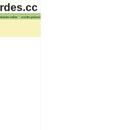
rdes.cc
·
afinador online
acordes guitarra