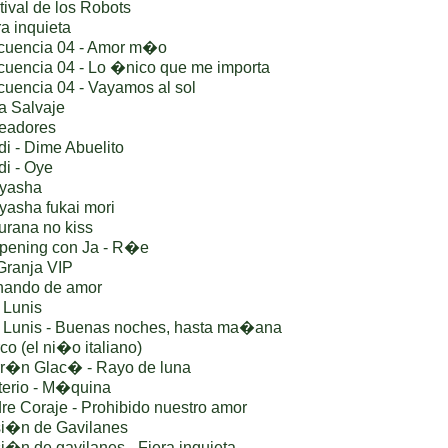
ival de los Robots
a inquieta
cuencia 04 - Amor m�o
cuencia 04 - Lo �nico que me importa
cuencia 04 - Vayamos al sol
a Salvaje
eadores
i - Dime Abuelito
di - Oye
 yasha
yasha fukai mori
urana no kiss
pening con Ja - R�e
Granja VIP
nando de amor
 Lunis
 Lunis - Buenas noches, hasta ma�ana
o (el ni�o italiano)
r�n Glac� - Rayo de luna
terio - M�quina
re Coraje - Prohibido nuestro amor
i�n de Gavilanes
�n de gavilanes - Fiera inquieta