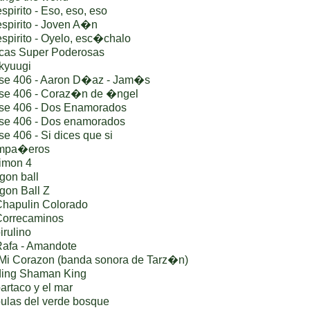
pirito - Eso, eso, eso
spirito - Joven A�n
spirito - Oyelo, esc�chalo
cas Super Poderosas
kyuugi
ase 406 - Aaron D�az - Jam�s
se 406 - Coraz�n de �ngel
se 406 - Dos Enamorados
se 406 - Dos enamorados
e 406 - Si dices que si
ompa�eros
imon 4
gon ball
gon Ball Z
Chapulin Colorado
Correcaminos
irulino
Rafa - Amandote
Mi Corazon (banda sonora de Tarz�n)
ding Shaman King
artaco y el mar
ulas del verde bosque