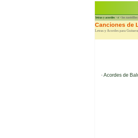
letras y acordes
>
r
> los rastrillos
Canciones de L
Letras y Acordes para Guitarra
·
Acordes de Bal