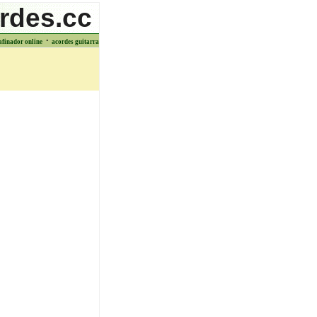
rdes.cc
·
afinador online
acordes guitarra