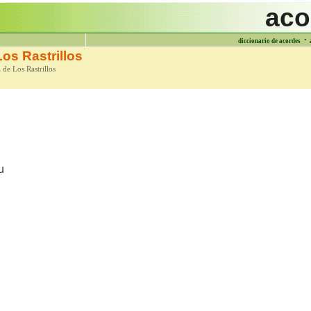
aco
·
diccionario de acordes
os Rastrillos
 de Los Rastrillos
u