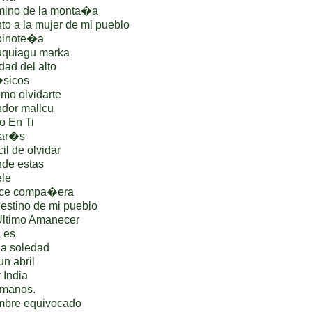
mino de la monta�a
o a la mujer de mi pueblo
pinote�a
uquiagu marka
ad del alto
�sicos
o olvidarte
dor mallcu
o En Ti
jar�s
il de olvidar
de estas
le
lce compa�era
estino de mi pueblo
Ultimo Amanecer
 es
la soledad
n abril
 India
rmanos.
mbre equivocado