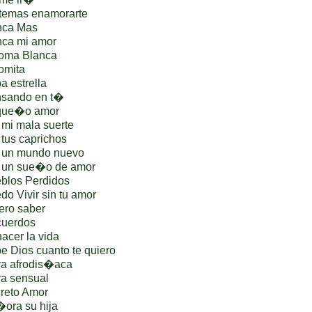
temas enamorarte
nca Mas
nca mi amor
loma Blanca
omita
 estrella
nsando en t�
que�o amor
 mi mala suerte
tus caprichos
r un mundo nuevo
r un sue�o de amor
blos Perdidos
o Vivir sin tu amor
ero saber
cuerdos
acer la vida
e Dios cuanto te quiero
a afrodis�aca
a sensual
reto Amor
ora su hija