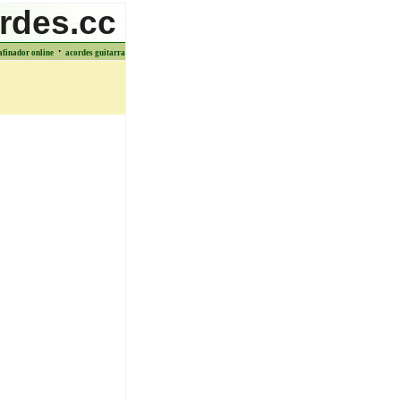
rdes.cc
·
afinador online
acordes guitarra