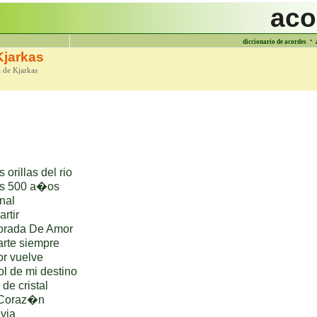
aco
·
diccionario de acordes
Kjarkas
a de Kjarkas
 orillas del rio
os 500 a�os
nal
rtir
orada De Amor
rte siempre
r vuelve
l de mi destino
de cristal
 Coraz�n
via