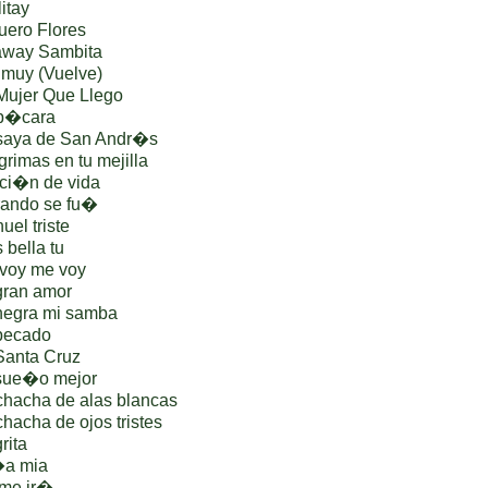
itay
uero Flores
away Sambita
imuy (Vuelve)
Mujer Que Llego
 p�cara
 saya de San Andr�s
rimas en tu mejilla
ci�n de vida
rando se fu�
el triste
bella tu
voy me voy
gran amor
negra mi samba
pecado
Santa Cruz
 sue�o mejor
hacha de alas blancas
acha de ojos tristes
rita
�a mia
 me ir�