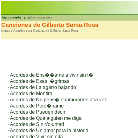
letras y acordes
>
g
> gilberto santa rosa
Canciones de Gilberto Santa Rosa
Letras y Acordes para Guitarra de Gilberto Santa Rosa
·
Acordes de Ens��ame a vivir sin t�
·
Acordes de Esas l�grimas
·
Acordes de La agarro bajando
·
Acordes de Mentira
·
Acordes de No pens� enamorarme otra vez
·
Acordes de Perd�name
·
Acordes de Pueden decir
·
Acordes de Que alguien me diga
·
Acordes de Sin Voluntad
·
Acordes de Un amor para la historia
·
Acordes de Vivir sin ella