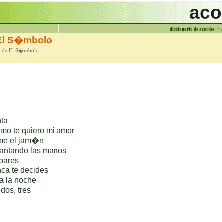
aco
·
diccionario de acordes
El S�mbolo
ra de El S�mbolo
ta
o te quiero mi amor
me el jam�n
antando las manos
pares
ca te decides
a la noche
dos, tres