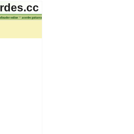
rdes.cc
·
afinador online
acordes guitarra