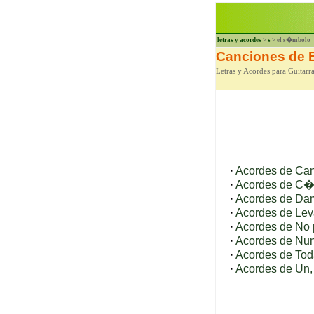
letras y acordes
>
s
> el s�mbolo
Canciones de 
Letras y Acordes para Guitar
·
Acordes de Can
·
Acordes de C�m
·
Acordes de Da
·
Acordes de Lev
·
Acordes de No 
·
Acordes de Nun
·
Acordes de Tod
·
Acordes de Un, 